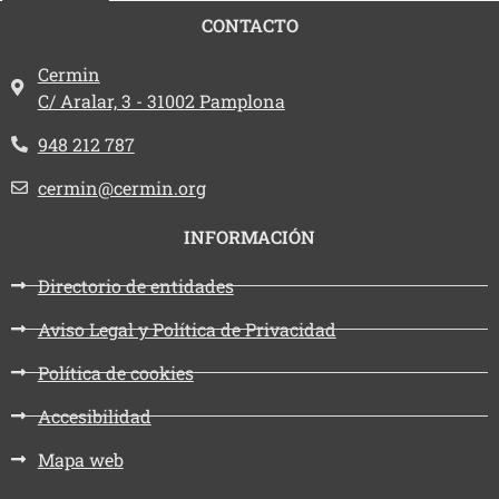
CONTACTO
Dirección:
Cermin
C/ Aralar, 3 - 31002 Pamplona
Teléfono:
948 212 787
Email:
cermin@cermin.org
INFORMACIÓN
Directorio de entidades
Aviso Legal y Política de Privacidad
Política de cookies
Accesibilidad
Mapa web