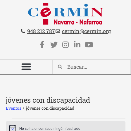
Teléfono:
Email:
948 212 787
cermin@cermin.org
Contacto cabecera
Redes sociales cabecera
jóvenes con discapacidad
Eventos
jóvenes con discapacidad
No se ha encontrado ningún resultado.
Aviso