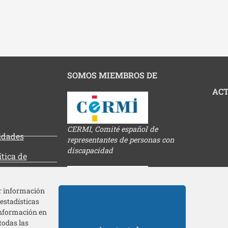
SOMOS MIEMBROS DE
ACT
CERMI, Comité español de
tidades
representantes de personas con
discapacidad
ítica de
es
ar información
 estadísticas
Federación europea de discapacidad
información en
todas las