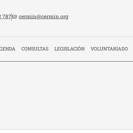
no:
Email:
2 787
cermin@cermin.org
 cabecera
GENDA
CONSULTAS
LEGISLACIÓN
VOLUNTARIADO