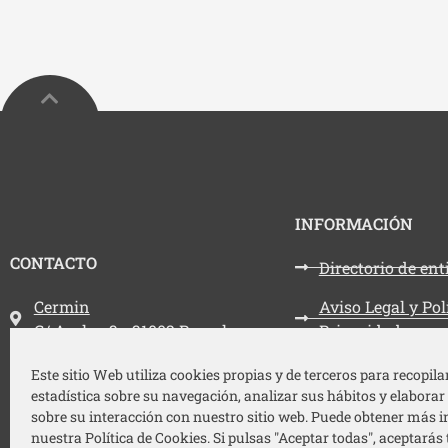
INFORMACIÓN
CONTACTO
Directorio de en
Dirección:
Cermin
Aviso Legal y Pol
C/ Aralar, 3 - 31002 Pamplona
Privacidad
Teléfono:
948 212 787
Política de cooki
Este sitio Web utiliza cookies propias y de terceros para recopil
estadística sobre su navegación, analizar sus hábitos y elaborar
Email:
cermin@cermin.org
Accesibilidad
sobre su interacción con nuestro sitio web. Puede obtener más 
nuestra Política de Cookies. Si pulsas "Aceptar todas", aceptarás 
Mapa web