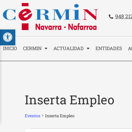
Teléfo
948 21
Contacto
Abrir barra de herramientas
INICIO
CERMIN
ACTUALIDAD
ENTIDADES
A
Inserta Empleo
Eventos
Inserta Empleo