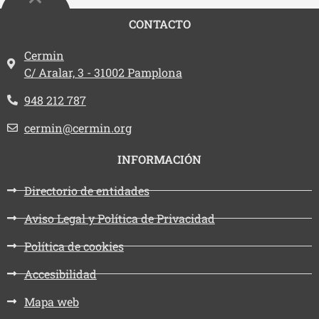
CONTACTO
Dirección:
Cermin
C/ Aralar, 3 - 31002 Pamplona
Teléfono:
948 212 787
Email:
cermin@cermin.org
INFORMACIÓN
Directorio de entidades
Aviso Legal y Política de Privacidad
Política de cookies
Accesibilidad
Mapa web