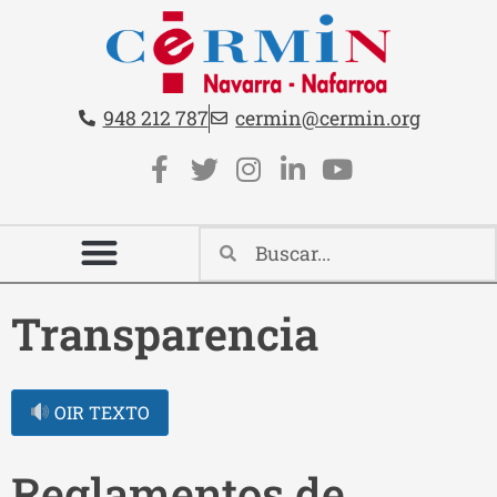
Teléfono:
Email:
948 212 787
cermin@cermin.org
Contacto cabecera
Redes sociales cabecera
Transparencia
OIR TEXTO
Reglamentos de