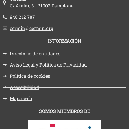
C/ Aralar, 3 - 31002 Pamplona
Teléfono:
948 212 787
Email:
cermin@cermin.org
INFORMACIÓN
Directorio de entidades
Aviso Legal y Política de Privacidad
Política de cookies
Accesibilidad
Mapa web
SOMOS MIEMBROS DE