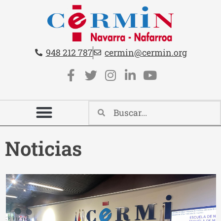
Teléfono:
Email:
948 212 787
cermin@cermin.org
Contacto cabecera
Redes sociales cabecera
Noticias