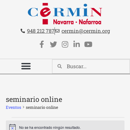
Teléfono:
Email:
948 212 787
cermin@cermin.org
Contacto cabecera
Redes sociales cabecera
seminario online
Eventos
seminario online
No se ha encontrado ningún resultado.
Aviso