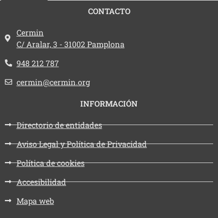
CONTACTO
Dirección:
Cermin
C/ Aralar, 3 - 31002 Pamplona
Teléfono:
948 212 787
Email:
cermin@cermin.org
INFORMACIÓN
Directorio de entidades
Aviso Legal y Política de Privacidad
Política de cookies
Accesibilidad
Mapa web