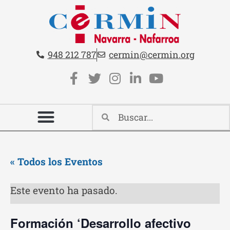
Teléfono:
Email:
948 212 787
cermin@cermin.org
Contacto cabecera
Redes sociales cabecera
« Todos los Eventos
Este evento ha pasado.
Formación ‘Desarrollo afectivo