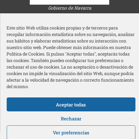
Gobierno de Navarra
Este sitio Web utiliza cookies propias y de terceros para
recopilar información estadística sobre su navegación, analizar
sus hábitos y elaborar estadísticas sobre su interacción con
nuestro sitio web. Puede obtener más información en nuestra
Ayuntamiento de Pamplona
Política de Cookies. Si pulsas "Aceptar todas", aceptarás todas
las cookies. También puedes configurar tus preferencias o
rechazar el uso de cookies. La no aceptación o desactivación de
cookies no impide la visualización del sitio Web, aunque podría
afectar a la velocidad de navegación o correcto funcionamiento
del mismo.
Acción Social Caja Rural de Navarra
Aceptar todas
Redes sociales pie de página
Rechazar
© 2026 Cermin – Todos los derechos reservados
Ver preferencias