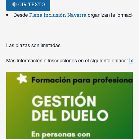
OIR TEXTO
Desde
organizan la formación 
Plena Inclusión Navarra
Las plazas son limitadas.
Más información e inscripciones en el siguiente enlace:
http