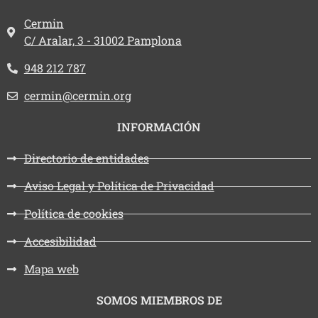
Dirección:
Cermin
C/ Aralar, 3 - 31002 Pamplona
Teléfono:
948 212 787
Email:
cermin@cermin.org
INFORMACIÓN
Directorio de entidades
Aviso Legal y Política de Privacidad
Política de cookies
Accesibilidad
Mapa web
SOMOS MIEMBROS DE