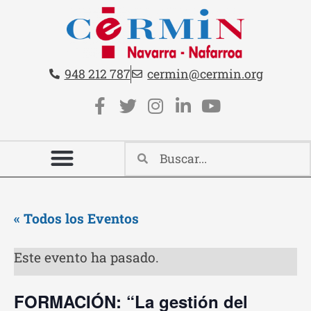
Teléfono:
Email:
948 212 787
cermin@cermin.org
Contacto cabecera
Redes sociales cabecera
« Todos los Eventos
Este evento ha pasado.
FORMACIÓN: “La gestión del