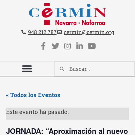
Teléfono:
Email:
948 212 787
cermin@cermin.org
Contacto cabecera
Redes sociales cabecera
« Todos los Eventos
Este evento ha pasado.
JORNADA: “Aproximación al nuevo