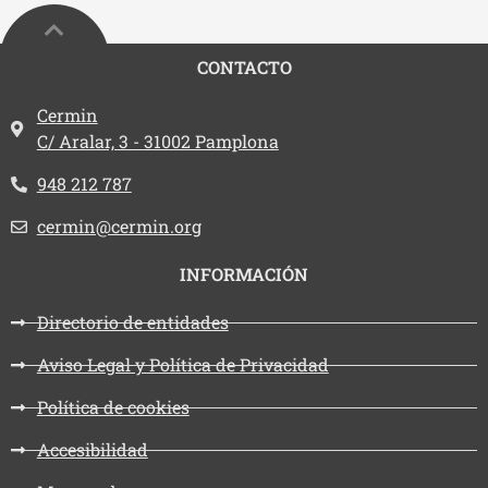
CONTACTO
Dirección:
Cermin
C/ Aralar, 3 - 31002 Pamplona
Teléfono:
948 212 787
Email:
cermin@cermin.org
INFORMACIÓN
Directorio de entidades
Aviso Legal y Política de Privacidad
Política de cookies
Accesibilidad