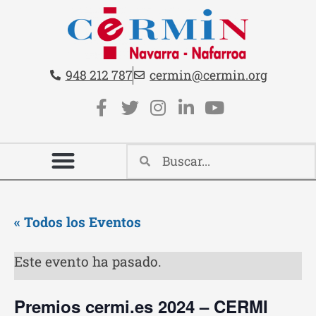
Teléfono:
Email:
948 212 787
cermin@cermin.org
Contacto cabecera
Redes sociales cabecera
« Todos los Eventos
Este evento ha pasado.
Premios cermi.es 2024 – CERMI