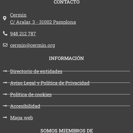
CONTACTO
Dirección:
Cermin
C/ Aralar, 3 - 31002 Pamplona
Teléfono:
948 212 787
Email:
cermin@cermin.org
INFORMACIÓN
Directorio de entidades
Aviso Legal y Política de Privacidad
Política de cookies
Accesibilidad
Mapa web
SOMOS MIEMBROS DE