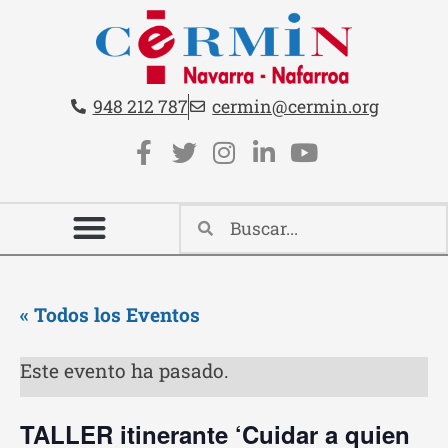
Teléfono:
Email:
948 212 787
cermin@cermin.org
Contacto cabecera
Redes sociales cabecera
« Todos los Eventos
Este evento ha pasado.
TALLER itinerante ‘Cuidar a quien