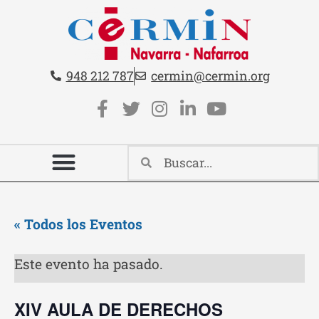
Teléfono:
Email:
948 212 787
cermin@cermin.org
Contacto cabecera
Redes sociales cabecera
« Todos los Eventos
Este evento ha pasado.
XIV AULA DE DERECHOS