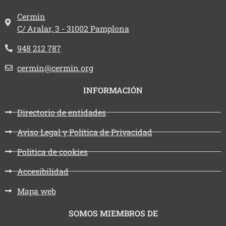
Dirección:
Cermin
C/ Aralar, 3 - 31002 Pamplona
Teléfono:
948 212 787
Email:
cermin@cermin.org
INFORMACIÓN
Directorio de entidades
Aviso Legal y Política de Privacidad
Política de cookies
Accesibilidad
Mapa web
SOMOS MIEMBROS DE