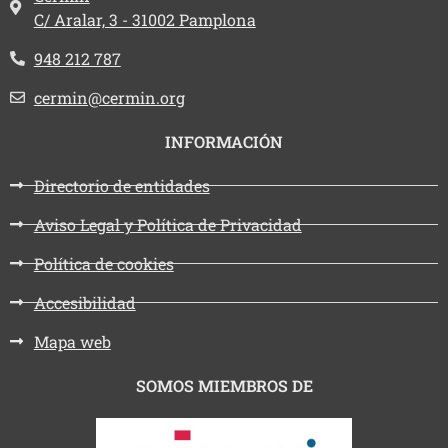
C/ Aralar, 3 - 31002 Pamplona
Teléfono:
948 212 787
Email:
cermin@cermin.org
INFORMACIÓN
Directorio de entidades
Aviso Legal y Política de Privacidad
Política de cookies
Accesibilidad
Mapa web
SOMOS MIEMBROS DE