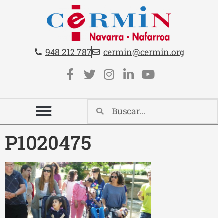
Teléfono:
Email:
948 212 787
cermin@cermin.org
Contacto cabecera
Redes sociales cabecera
P1020475