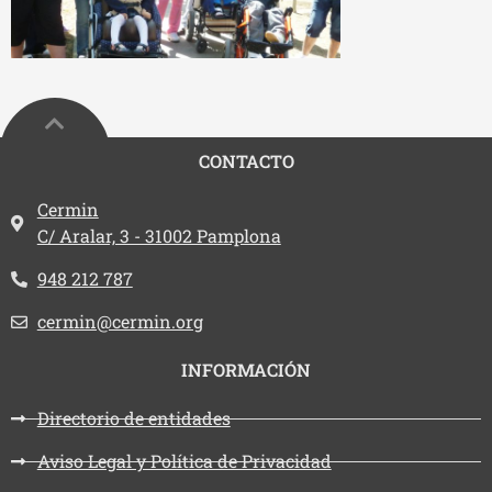
CONTACTO
Dirección:
Cermin
C/ Aralar, 3 - 31002 Pamplona
Teléfono:
948 212 787
Email:
cermin@cermin.org
INFORMACIÓN
Directorio de entidades
Aviso Legal y Política de Privacidad