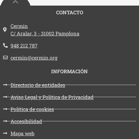
CONTACTO
Dirección:
Cermin
C/ Aralar, 3 - 31002 Pamplona
Teléfono:
948 212 787
Email:
cermin@cermin.org
INFORMACIÓN
Directorio de entidades
Aviso Legal y Política de Privacidad
Política de cookies
Accesibilidad
Mapa web