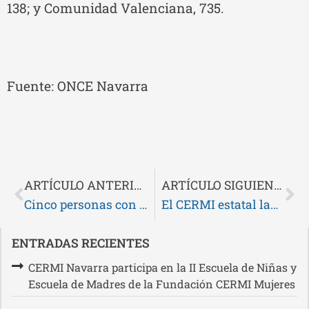
138; y Comunidad Valenciana, 735.
Fuente: ONCE Navarra
ARTÍCULO ANTERIOR
ARTÍCULO SIGUIENTE
Cinco personas con discapacidad viven ya en los nuevos pisos de San Pedro dentro de un proyecto innovador que combina eficiencia energética, domótica e inclusión social
El CERMI estatal lanza la formación Acción ClimaDIS para capacitar y garantizar la participación de las personas con discapacidad en la acción climática
ENTRADAS RECIENTES
CERMI Navarra participa en la II Escuela de Niñas y
Escuela de Madres de la Fundación CERMI Mujeres