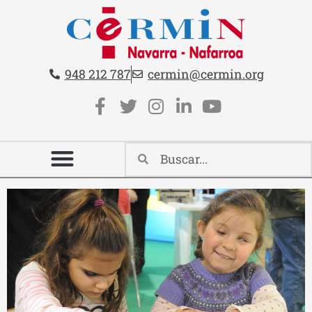
Teléfono:
Email:
948 212 787
cermin@cermin.org
Contacto cabecera
Redes sociales cabecera