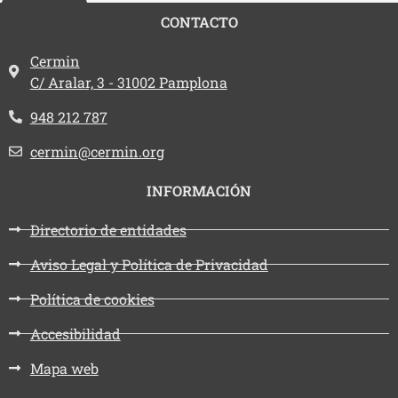
CONTACTO
Dirección:
Cermin
C/ Aralar, 3 - 31002 Pamplona
Teléfono:
948 212 787
Email:
cermin@cermin.org
INFORMACIÓN
Directorio de entidades
Aviso Legal y Política de Privacidad
Política de cookies
Accesibilidad
Mapa web