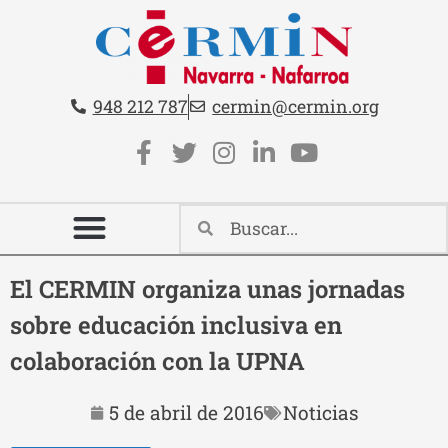
Teléfono:
Email:
948 212 787
cermin@cermin.org
Contacto cabecera
Redes sociales cabecera
El CERMIN organiza unas jornadas
sobre educación inclusiva en
colaboración con la UPNA
5 de abril de 2016
Noticias