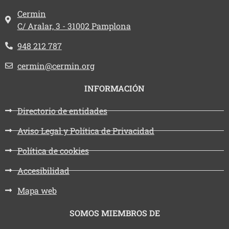
Dirección:
Cermin
C/ Aralar, 3 - 31002 Pamplona
Teléfono:
948 212 787
Email:
cermin@cermin.org
INFORMACIÓN
Directorio de entidades
Aviso Legal y Política de Privacidad
Política de cookies
Accesibilidad
Mapa web
SOMOS MIEMBROS DE