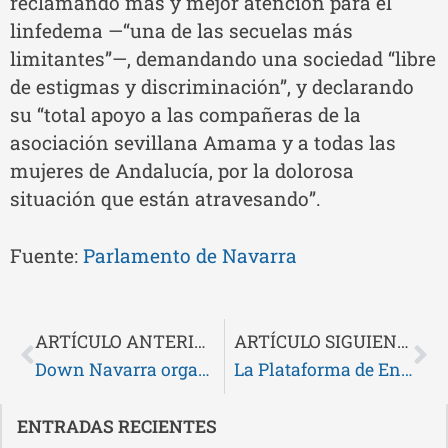
reclamando más y mejor atención para el
linfedema —“una de las secuelas más
limitantes”—, demandando una sociedad “libre
de estigmas y discriminación”, y declarando
su “total apoyo a las compañeras de la
asociación sevillana Amama y a todas las
mujeres de Andalucía, por la dolorosa
situación que están atravesando”.
Fuente:
Parlamento de Navarra
ARTÍCULO ANTERIOR
ARTÍCULO SIGUIENTE
Down Navarra organiza la jornada “Impulsa ECA” con la participación de CERMIN y otras entidades sociales
La Plataforma de Entidades Sociales de Navarra participamos en el acto institucional del Parlamento de Navarra con motivo del Día Internacional para la Erradicación de la Pobreza
ENTRADAS RECIENTES