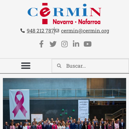
Teléfono:
Email:
948 212 787
cermin@cermin.org
Contacto cabecera
Redes sociales cabecera