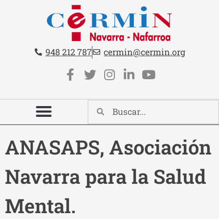
Teléfono:
Email:
948 212 787
cermin@cermin.org
Contacto cabecera
Redes sociales cabecera
ANASAPS, Asociación
Navarra para la Salud
Mental.