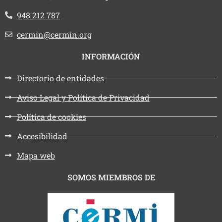
Teléfono:
948 212 787
Email:
cermin@cermin.org
INFORMACIÓN
Directorio de entidades
Aviso Legal y Política de Privacidad
Política de cookies
Accesibilidad
Mapa web
SOMOS MIEMBROS DE