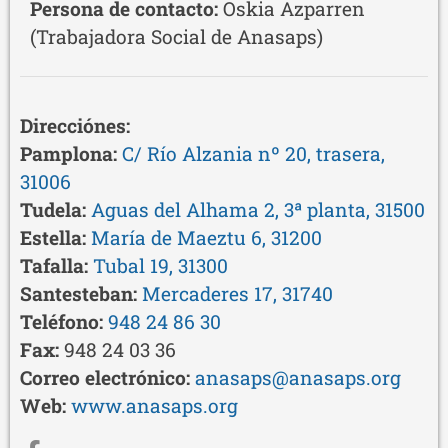
Persona de contacto:
Oskia Azparren
(Trabajadora Social de Anasaps)
Redes sociales de la entidad
Direcciónes:
Pamplona:
C/ Río Alzania nº 20, trasera,
31006
Tudela:
Aguas del Alhama 2, 3ª planta, 31500
Estella:
María de Maeztu 6, 31200
Tafalla:
Tubal 19, 31300
Santesteban:
Mercaderes 17, 31740
Teléfono:
948 24 86 30
Fax:
948 24 03 36
Correo electrónico:
anasaps@anasaps.org
Web:
www.anasaps.org