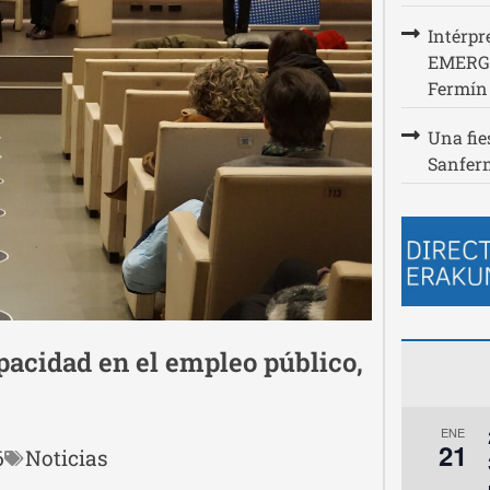
Intérpr
EMERGE
Fermín
Una fie
Sanferm
pacidad en el empleo público,
ENE
21
6
Noticias