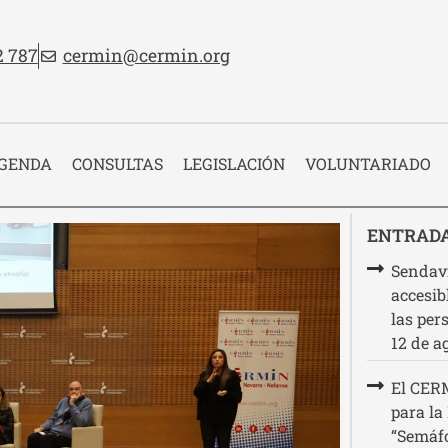
no:
Email:
2 787
cermin@cermin.org
 cabecera
GENDA
CONSULTAS
LEGISLACIÓN
VOLUNTARIADO
ENTRADA
Sendavi
accesib
las per
12 de a
El CERM
para la
“Semáfo