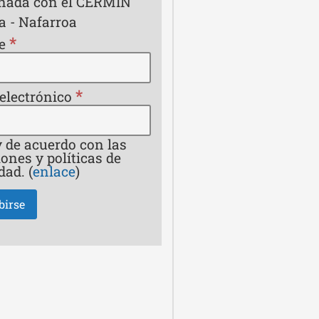
onada con el CERMIN
a - Nafarroa
*
e
*
 electrónico
 de acuerdo con las
ones y políticas de
dad. (
enlace
)