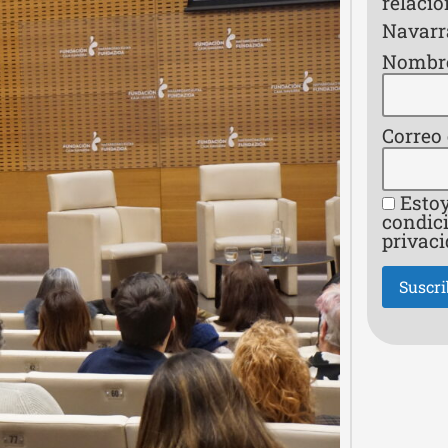
relaci
Navarr
Nombr
Correo
Estoy
condici
privaci