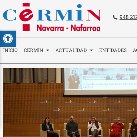
Teléfo
948 21
Contacto
Abrir barra de herramientas
INICIO
CERMIN
ACTUALIDAD
ENTIDADES
A