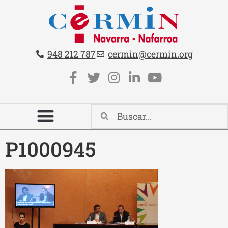
Teléfono:
Email:
948 212 787
cermin@cermin.org
Contacto cabecera
Redes sociales cabecera
P1000945