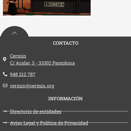
CONTACTO
Dirección:
Cermin
C/ Aralar, 3 - 31002 Pamplona
Teléfono:
948 212 787
Email:
cermin@cermin.org
INFORMACIÓN
Directorio de entidades
Aviso Legal y Política de Privacidad