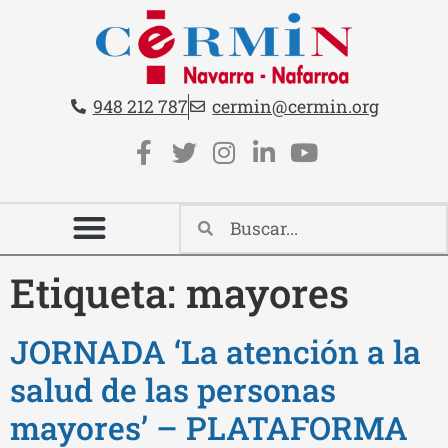
Teléfono:
Email:
948 212 787
cermin@cermin.org
Contacto cabecera
Redes sociales cabecera
Etiqueta:
mayores
JORNADA ‘La atención a la
salud de las personas
mayores’ – PLATAFORMA