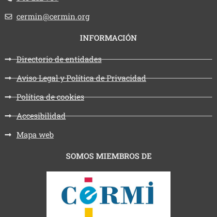
Email:
cermin@cermin.org
INFORMACIÓN
Directorio de entidades
Aviso Legal y Política de Privacidad
Política de cookies
Accesibilidad
Mapa web
SOMOS MIEMBROS DE