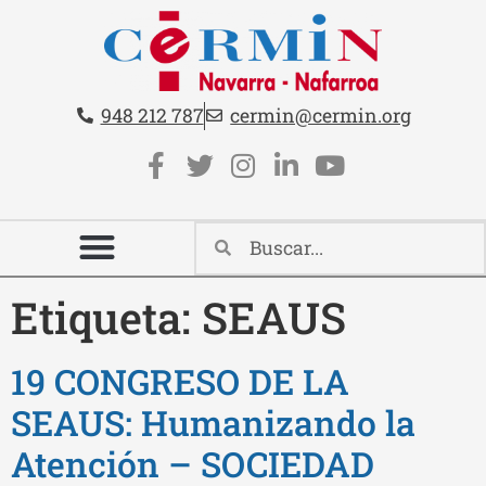
Teléfono:
Email:
948 212 787
cermin@cermin.org
Contacto cabecera
Redes sociales cabecera
Etiqueta:
SEAUS
19 CONGRESO DE LA
SEAUS: Humanizando la
Atención – SOCIEDAD