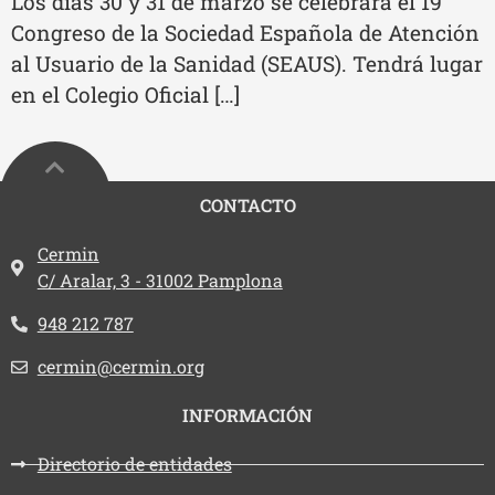
Los días 30 y 31 de marzo se celebrará el 19
Congreso de la Sociedad Española de Atención
al Usuario de la Sanidad (SEAUS). Tendrá lugar
en el Colegio Oficial […]
CONTACTO
Dirección:
Cermin
C/ Aralar, 3 - 31002 Pamplona
Teléfono:
948 212 787
Email:
cermin@cermin.org
INFORMACIÓN
Directorio de entidades