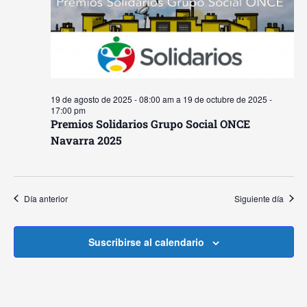
y
Ev
vista
de
Event
19 de agosto de 2025 - 08:00 am
a
19 de octubre de 2025 -
17:00 pm
Premios Solidarios Grupo Social ONCE
Navarra 2025
Día anterior
Siguiente día
Suscribirse al calendario