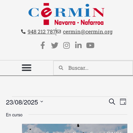
Teléfono:
Email:
948 212 787
cermin@cermin.org
Contacto cabecera
Redes sociales cabecera
Nave
Na
23/08/2025
Buscar
Día
Selecciona
de
de
la
En curso
vi
fecha.
búsq
de