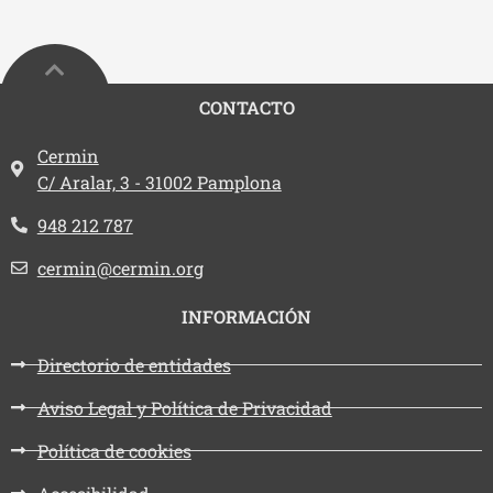
CONTACTO
Dirección:
Cermin
C/ Aralar, 3 - 31002 Pamplona
Teléfono:
948 212 787
Email:
cermin@cermin.org
INFORMACIÓN
Directorio de entidades
Aviso Legal y Política de Privacidad
Política de cookies