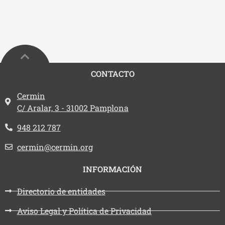
CONTACTO
Dirección:
Cermin
C/ Aralar, 3 - 31002 Pamplona
Teléfono:
948 212 787
Email:
cermin@cermin.org
INFORMACIÓN
Directorio de entidades
Aviso Legal y Política de Privacidad