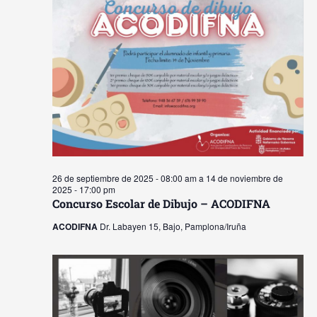
y
Ev
vista
de
Event
26 de septiembre de 2025 - 08:00 am
a
14 de noviembre de
2025 - 17:00 pm
Concurso Escolar de Dibujo – ACODIFNA
ACODIFNA
Dr. Labayen 15, Bajo, Pamplona/Iruña