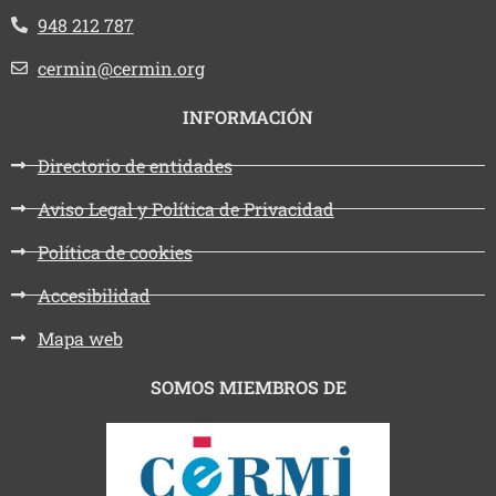
Teléfono:
948 212 787
Email:
cermin@cermin.org
INFORMACIÓN
Directorio de entidades
Aviso Legal y Política de Privacidad
Política de cookies
Accesibilidad
Mapa web
SOMOS MIEMBROS DE