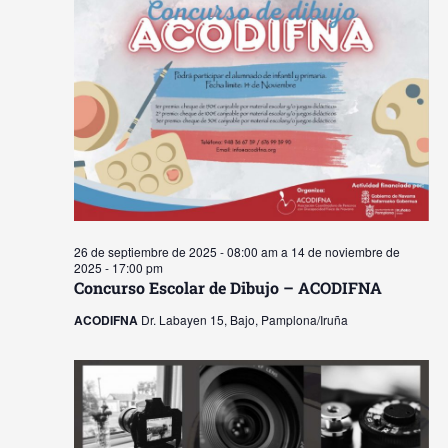
y
Ev
vista
de
Event
26 de septiembre de 2025 - 08:00 am
a
14 de noviembre de
2025 - 17:00 pm
Concurso Escolar de Dibujo – ACODIFNA
ACODIFNA
Dr. Labayen 15, Bajo, Pamplona/Iruña