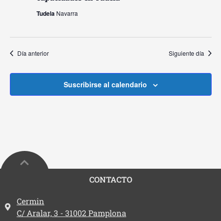
Tudela
Navarra
Día anterior
Siguiente día
Suscribirse al calendario
CONTACTO
Dirección:
Cermin
C/ Aralar, 3 - 31002 Pamplona