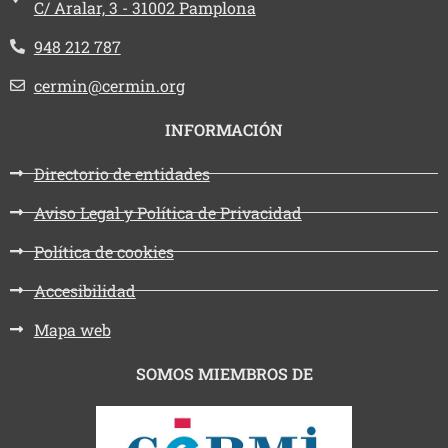
C/ Aralar, 3 - 31002 Pamplona
Teléfono:
948 212 787
Email:
cermin@cermin.org
INFORMACIÓN
Directorio de entidades
Aviso Legal y Política de Privacidad
Política de cookies
Accesibilidad
Mapa web
SOMOS MIEMBROS DE