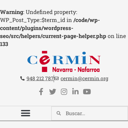
Warning
: Undefined property:
WP_Post_Type::$term_id in
/code/wp-
content/plugins/wordpress-
seo/src/helpers/current-page-helper.php
on line
133
Teléfono:
Email:
948 212 787
cermin@cermin.org
Contacto cabecera
Redes sociales cabecera