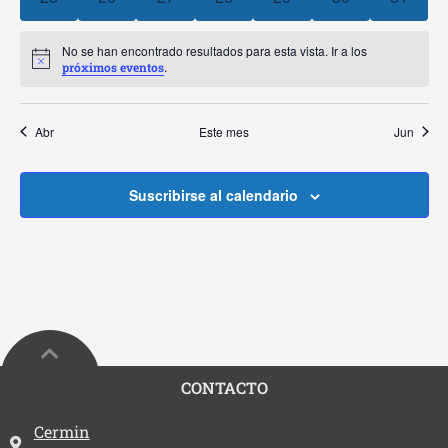
Event
No se han encontrado resultados para esta vista. Ir a los
Aviso
.
próximos eventos
Abr
Este mes
Jun
Suscribirse al calendario
CONTACTO
Dirección:
Cermin