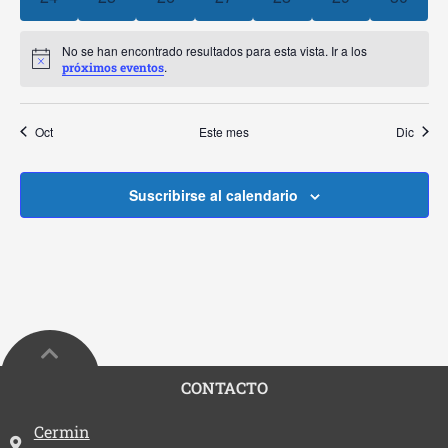
Event
No se han encontrado resultados para esta vista. Ir a los
Aviso
.
próximos eventos
Oct
Este mes
Dic
Suscribirse al calendario
CONTACTO
Dirección:
Cermin