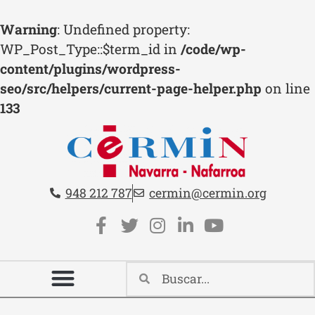
Warning
: Undefined property:
WP_Post_Type::$term_id in
/code/wp-
content/plugins/wordpress-
seo/src/helpers/current-page-helper.php
on line
133
Teléfono:
Email:
948 212 787
cermin@cermin.org
Contacto cabecera
Redes sociales cabecera