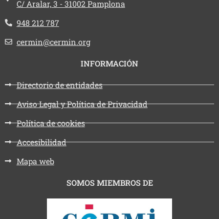
C/ Aralar, 3 - 31002 Pamplona
Teléfono:
948 212 787
Email:
cermin@cermin.org
INFORMACIÓN
Directorio de entidades
Aviso Legal y Política de Privacidad
Política de cookies
Accesibilidad
Mapa web
SOMOS MIEMBROS DE