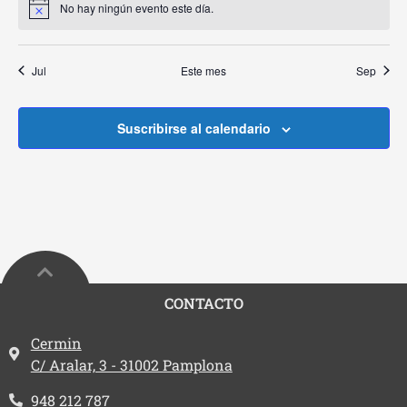
No hay ningún evento este día.
Aviso
Jul
Este mes
Sep
Suscribirse al calendario
CONTACTO
Dirección:
Cermin
C/ Aralar, 3 - 31002 Pamplona
Teléfono:
948 212 787