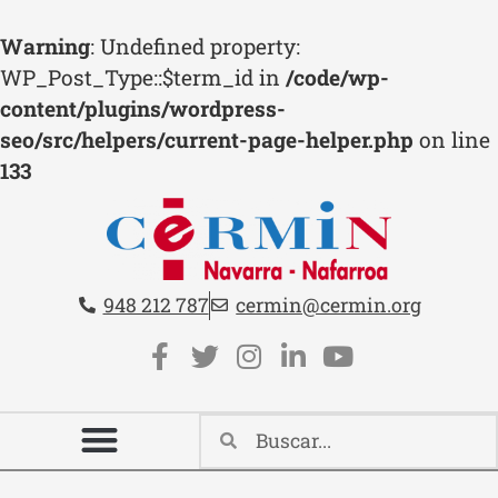
Warning
: Undefined property:
WP_Post_Type::$term_id in
/code/wp-
content/plugins/wordpress-
seo/src/helpers/current-page-helper.php
on line
133
Teléfono:
Email:
948 212 787
cermin@cermin.org
Contacto cabecera
Redes sociales cabecera