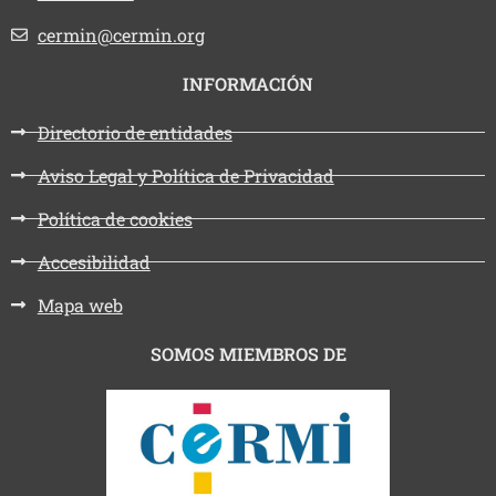
Email:
cermin@cermin.org
INFORMACIÓN
Directorio de entidades
Aviso Legal y Política de Privacidad
Política de cookies
Accesibilidad
Mapa web
SOMOS MIEMBROS DE