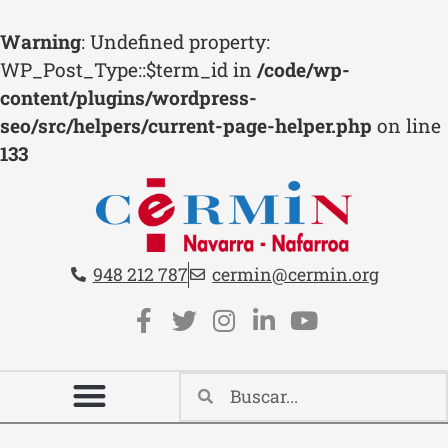
Warning
: Undefined property:
WP_Post_Type::$term_id in
/code/wp-
content/plugins/wordpress-
seo/src/helpers/current-page-helper.php
on line
133
Teléfono:
Email:
948 212 787
cermin@cermin.org
Contacto cabecera
Redes sociales cabecera