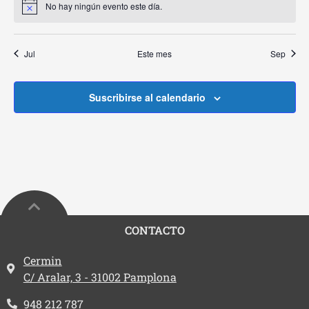
No hay ningún evento este día.
Aviso
Jul
Este mes
Sep
Suscribirse al calendario
CONTACTO
Dirección:
Cermin
C/ Aralar, 3 - 31002 Pamplona
Teléfono:
948 212 787