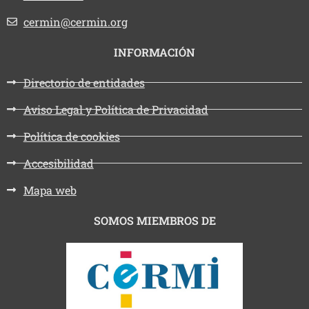
Email:
cermin@cermin.org
INFORMACIÓN
Directorio de entidades
Aviso Legal y Política de Privacidad
Política de cookies
Accesibilidad
Mapa web
SOMOS MIEMBROS DE