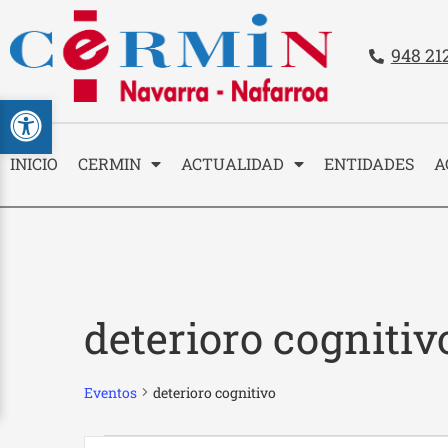
Teléfo
948 21
Contacto
Abrir barra de herramientas
INICIO
CERMIN
ACTUALIDAD
ENTIDADES
A
deterioro cognitiv
Eventos
deterioro cognitivo