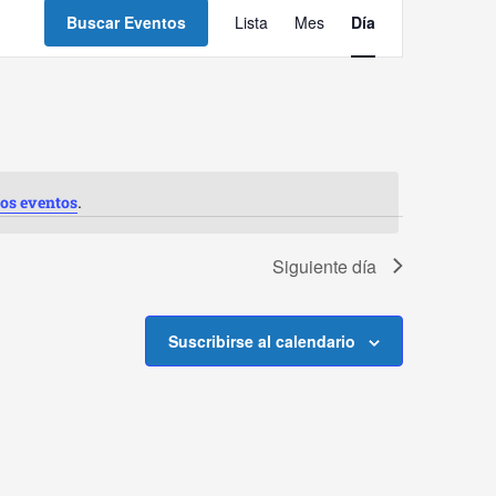
Navegación
Buscar Eventos
Lista
Mes
Día
de
vistas
de
Evento
.
os eventos
Siguiente día
Suscribirse al calendario