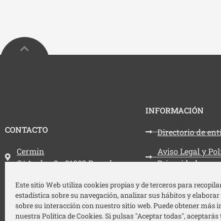
INFORMACIÓN
CONTACTO
Directorio de en
Dirección:
Cermin
Aviso Legal y Pol
C/ Aralar, 3 - 31002 Pamplona
Privacidad
Teléfono:
948 212 787
Política de cooki
Este sitio Web utiliza cookies propias y de terceros para recopil
estadística sobre su navegación, analizar sus hábitos y elaborar
Email:
cermin@cermin.org
Accesibilidad
sobre su interacción con nuestro sitio web. Puede obtener más 
nuestra Política de Cookies. Si pulsas "Aceptar todas", aceptarás 
Mapa web