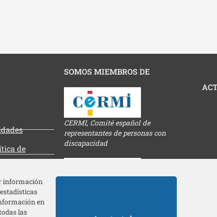
SOMOS MIEMBROS DE
ACT
CERMI, Comité español de
tidades
representantes de personas con
discapacidad
ítica de
es
ar información
 estadísticas
Federación europea de discapacidad
información en
todas las