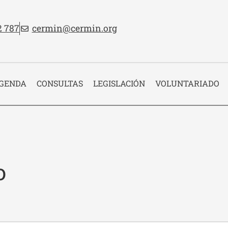
no:
Email:
2 787
cermin@cermin.org
 cabecera
GENDA
CONSULTAS
LEGISLACIÓN
VOLUNTARIADO
o