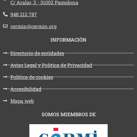
C/ Aralar, 3 - 31002 Pamplona
Teléfono:
948 212 787
Email:
cermin@cermin.org
INFORMACIÓN
Directorio de entidades
Aviso Legal y Política de Privacidad
Política de cookies
Accesibilidad
Mapa web
SOMOS MIEMBROS DE