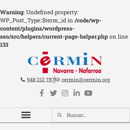
Warning
: Undefined property:
WP_Post_Type::$term_id in
/code/wp-
content/plugins/wordpress-
seo/src/helpers/current-page-helper.php
on line
133
Teléfono:
Email:
948 212 787
cermin@cermin.org
Contacto cabecera
Redes sociales cabecera