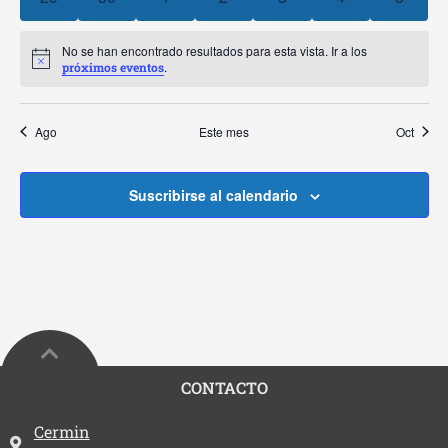
Event
No se han encontrado resultados para esta vista. Ir a los
Aviso
.
próximos eventos
Ago
Este mes
Oct
Suscribirse al calendario
CONTACTO
Dirección:
Cermin