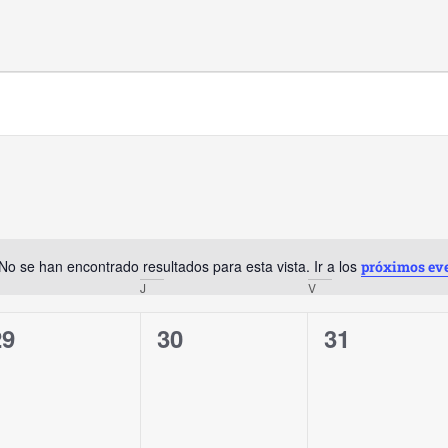
No se han encontrado resultados para esta vista. Ir a los
próximos ev
Aviso
J
V
0
0
0
29
30
31
ventos,
eventos,
eventos,