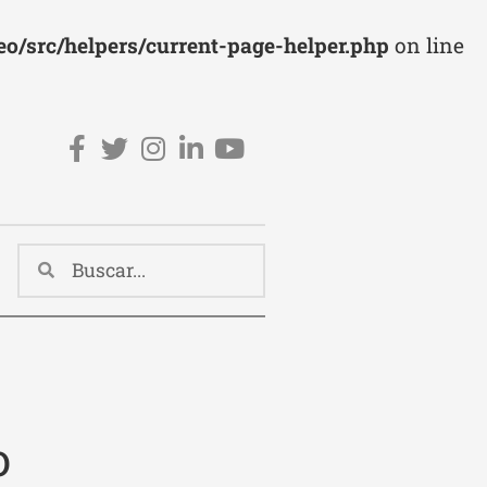
o/src/helpers/current-page-helper.php
on line
Redes sociales cabecera
o