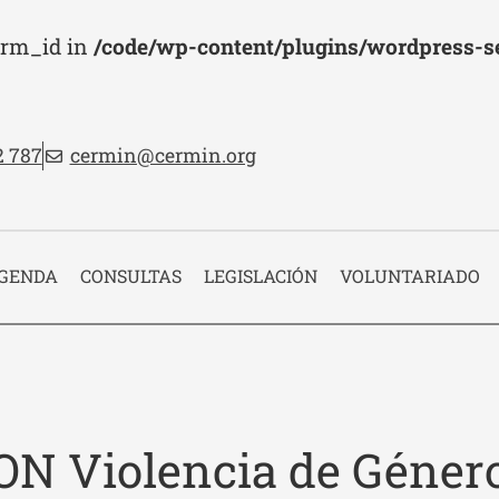
erm_id in
/code/wp-content/plugins/wordpress-se
no:
Email:
2 787
cermin@cermin.org
 cabecera
GENDA
CONSULTAS
LEGISLACIÓN
VOLUNTARIADO
ON Violencia de Géner