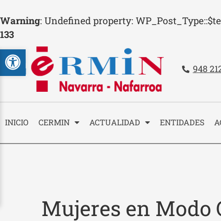
Warning
: Undefined property: WP_Post_Type::$t
133
Abrir barra de herramientas
Teléfo
948 21
Contacto
INICIO
CERMIN
ACTUALIDAD
ENTIDADES
A
Mujeres en Modo 