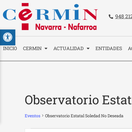
Teléfo
948 21
Contacto
Abrir barra de herramientas
INICIO
CERMIN
ACTUALIDAD
ENTIDADES
A
Observatorio Esta
Eventos
Observatorio Estatal Soledad No Deseada