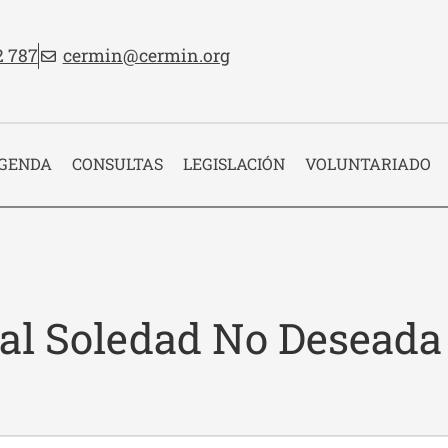
no:
Email:
2 787
cermin@cermin.org
 cabecera
GENDA
CONSULTAS
LEGISLACIÓN
VOLUNTARIADO
tal Soledad No Deseada