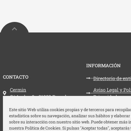
INFORMACIÓN
CONTACTO
Directorio de en
Dirección:
Cermin
Aviso Legal y Pol
C/ Aralar, 3 - 31002 Pamplona
Privacidad
Teléfono:
948 212 787
Política de cooki
Este sitio Web utiliza cookies propias y de terceros para recopil
estadística sobre su navegación, analizar sus hábitos y elaborar
Email:
cermin@cermin.org
Accesibilidad
sobre su interacción con nuestro sitio web. Puede obtener más 
nuestra Política de Cookies. Si pulsas "Aceptar todas", aceptarás 
Mapa web