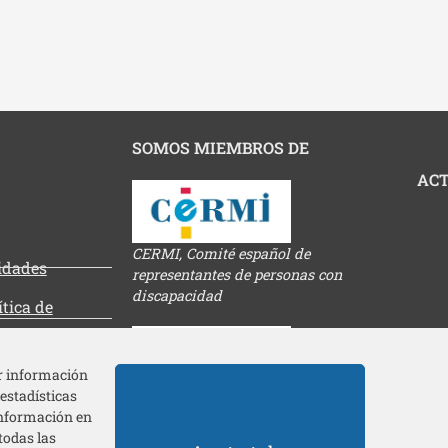
SOMOS MIEMBROS DE
ACT
CERMI, Comité español de
tidades
representantes de personas con
discapacidad
ítica de
es
ar información
 estadísticas
Federación europea de discapacidad
información en
todas las