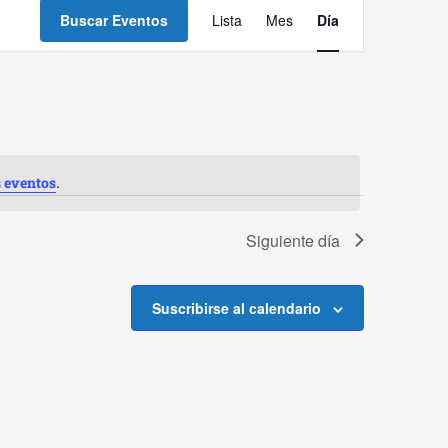
Navegación
Buscar Eventos
Lista
Mes
Día
de
vistas
de
Evento
.
 eventos
Siguiente día
Suscribirse al calendario