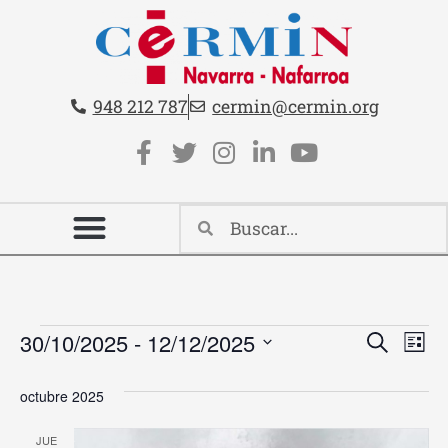
Teléfono:
Email:
948 212 787
cermin@cermin.org
Contacto cabecera
Redes sociales cabecera
Nave
Na
30/10/2025
 - 
12/12/2025
Buscar
Lista
Selecciona
de
de
la
octubre 2025
vi
fecha.
búsq
de
JUE