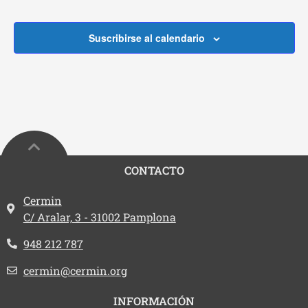
Suscribirse al calendario
CONTACTO
Dirección:
Cermin
C/ Aralar, 3 - 31002 Pamplona
Teléfono:
948 212 787
Email:
cermin@cermin.org
INFORMACIÓN