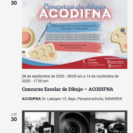
y
30
Ev
vista
de
Event
26 de septiembre de 2025 - 08:00 am
a
14 de noviembre de
2025 - 17:00 pm
Concurso Escolar de Dibujo – ACODIFNA
ACODIFNA
Dr. Labayen 15, Bajo, Pamplona/Iruña, NAVARRA
JUE
30