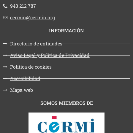
Teléfono:
948 212 787
Email:
cermin@cermin.org
INFORMACIÓN
Directorio de entidades
Aviso Legal y Política de Privacidad
Política de cookies
Accesibilidad
Mapa web
SOMOS MIEMBROS DE