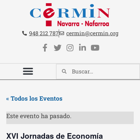
Teléfono:
Email:
948 212 787
cermin@cermin.org
Contacto cabecera
Redes sociales cabecera
« Todos los Eventos
Este evento ha pasado.
XVI Jornadas de Economía