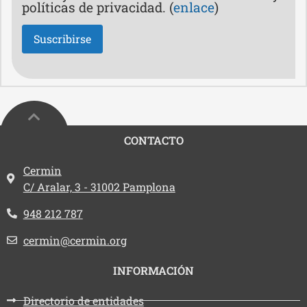
políticas de privacidad. (
enlace
)
CONTACTO
Dirección:
Cermin
C/ Aralar, 3 - 31002 Pamplona
Teléfono:
948 212 787
Email:
cermin@cermin.org
INFORMACIÓN
Directorio de entidades