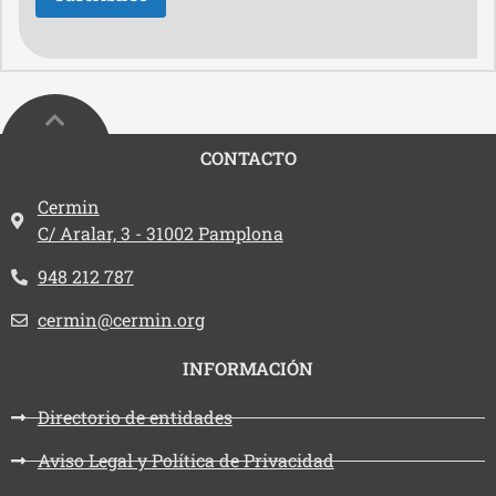
CONTACTO
Dirección:
Cermin
C/ Aralar, 3 - 31002 Pamplona
Teléfono:
948 212 787
Email:
cermin@cermin.org
INFORMACIÓN
Directorio de entidades
Aviso Legal y Política de Privacidad