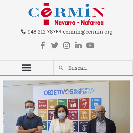
Teléfono:
Email:
948 212 787
cermin@cermin.org
Contacto cabecera
Redes sociales cabecera