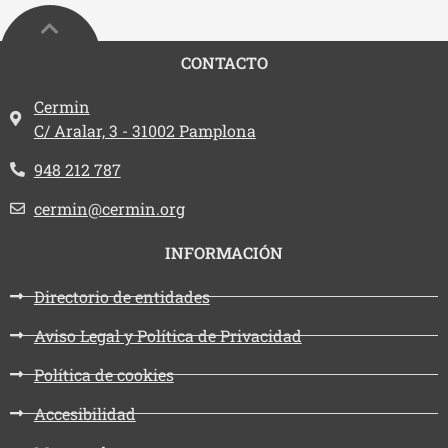
CONTACTO
Dirección:
Cermin
C/ Aralar, 3 - 31002 Pamplona
Teléfono:
948 212 787
Email:
cermin@cermin.org
INFORMACIÓN
Directorio de entidades
Aviso Legal y Política de Privacidad
Política de cookies
Accesibilidad