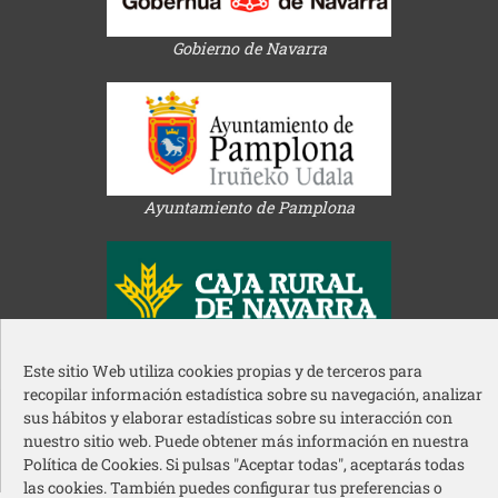
Gobierno de Navarra
Ayuntamiento de Pamplona
Acción Social Caja Rural de Navarra
Este sitio Web utiliza cookies propias y de terceros para
recopilar información estadística sobre su navegación, analizar
Redes sociales pie de página
sus hábitos y elaborar estadísticas sobre su interacción con
nuestro sitio web. Puede obtener más información en nuestra
Política de Cookies. Si pulsas "Aceptar todas", aceptarás todas
© 2026 Cermin – Todos los derechos reservados
las cookies. También puedes configurar tus preferencias o