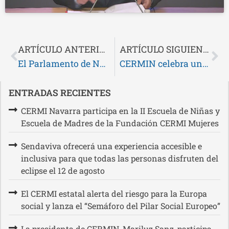
ARTÍCULO ANTERIOR
ARTÍCULO SIGUIENTE
El Parlamento de Navarra se suma al Día Nacional de las Lenguas de Signos
CERMIN celebra una conferencia para dar a conocer la nueva propuesta de baremo de valoración de la discapacidad
ENTRADAS RECIENTES
CERMI Navarra participa en la II Escuela de Niñas y
Escuela de Madres de la Fundación CERMI Mujeres
Sendaviva ofrecerá una experiencia accesible e
inclusiva para que todas las personas disfruten del
eclipse el 12 de agosto
El CERMI estatal alerta del riesgo para la Europa
social y lanza el “Semáforo del Pilar Social Europeo”
La presidenta de CERMIN, Mariluz Sanz, participa