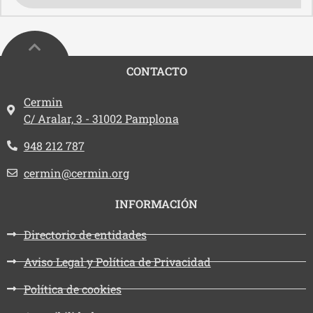
CONTACTO
Dirección:
Cermin
C/ Aralar, 3 - 31002 Pamplona
Teléfono:
948 212 787
Email:
cermin@cermin.org
INFORMACIÓN
Directorio de entidades
Aviso Legal y Política de Privacidad
Política de cookies