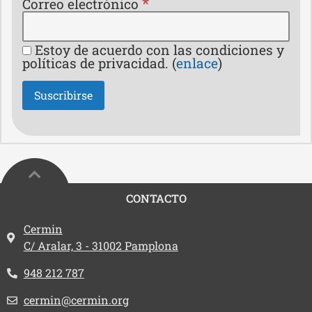
*
Correo electrónico
Estoy de acuerdo con las condiciones y
políticas de privacidad. (
enlace
)
CONTACTO
Dirección:
Cermin
C/ Aralar, 3 - 31002 Pamplona
Teléfono:
948 212 787
Email:
cermin@cermin.org