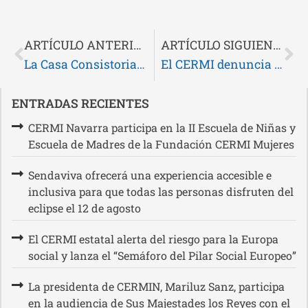
ARTÍCULO ANTERIOR
ARTÍCULO SIGUIENTE
La Casa Consistorial de Pamplona se ilumina de azul este martes 26 de octubre por el Día Nacional del Daño Cerebral Adquirido
El CERMI denuncia la “exclusión sistemática y estructural” a la que están sometidas las personas con discapacidad en el ámbito del empleo
ENTRADAS RECIENTES
CERMI Navarra participa en la II Escuela de Niñas y
Escuela de Madres de la Fundación CERMI Mujeres
Sendaviva ofrecerá una experiencia accesible e
inclusiva para que todas las personas disfruten del
eclipse el 12 de agosto
El CERMI estatal alerta del riesgo para la Europa
social y lanza el “Semáforo del Pilar Social Europeo”
La presidenta de CERMIN, Mariluz Sanz, participa
en la audiencia de Sus Majestades los Reyes con el