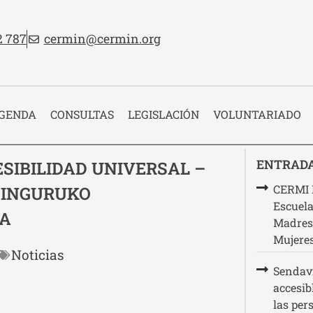
no:
Email:
2 787
cermin@cermin.org
 cabecera
GENDA
CONSULTAS
LEGISLACIÓN
VOLUNTARIADO
ENTRADA
SIBILIDAD UNIVERSAL –
CERMI N
 INGURUKO
Escuela
NA
Madres
Mujere
Noticias
Sendavi
accesib
las per