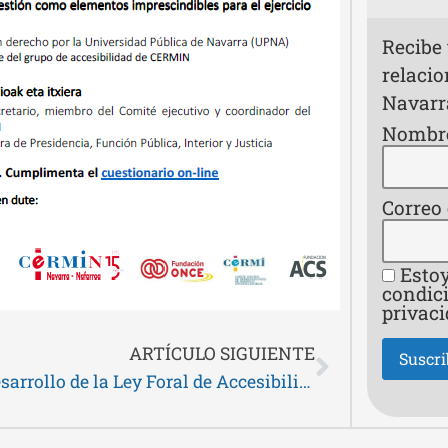
Recibe
relaci
Navarr
Nombr
Correo
Estoy
condici
privaci
ARTÍCULO SIGUIENTE
El desarrollo de la Ley Foral de Accesibilidad, clave para que las personas con discapacidad puedan ejercer sus derechos, según el CERMIN