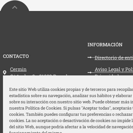
INFORMACIÓN
CONTACTO
Directorio de en
Dirección:
Cermin
Aviso Legal y Pol
C/ Aralar, 3 - 31002 Pamplona
Privacidad
Teléfono:
948 212 787
Política de cooki
Este sitio Web utiliza cookies propias y de terceros para recopil
estadística sobre su navegación, analizar sus hábitos y elaborar
Email:
cermin@cermin.org
Accesibilidad
sobre su interacción con nuestro sitio web. Puede obtener más 
nuestra Política de Cookies. Si pulsas "Aceptar todas", aceptarás 
Mapa web
cookies. También puedes configurar tus preferencias o rechazar 
cookies. La no aceptación o desactivación de cookies no impide l
del sitio Web, aunque podría afectar a la velocidad de navegació
funcionamiento del mismo.