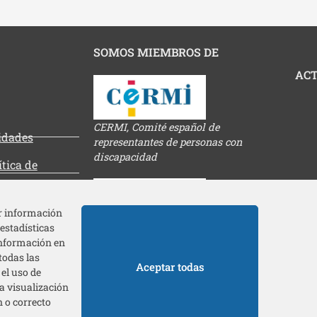
SOMOS MIEMBROS DE
ACT
CERMI, Comité español de
tidades
representantes de personas con
discapacidad
ítica de
es
ar información
 estadísticas
Federación europea de discapacidad
información en
todas las
Aceptar todas
el uso de
a visualización
Acc
n o correcto
Plataforma de Entidades Sociales de