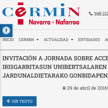
Teléfo
948 21
Contacto
Abrir barra de herramientas
INICIO
CERMIN
ACTUALIDAD
ENTIDADES
A
INVITACIÓN A JORNADA SOBRE ACCE
IRISGARRITASUN UNIBERTSALAREN
JARDUNALDIETARAKO GONBIDAPE
29 de abril de 2016
OIR TEXTO