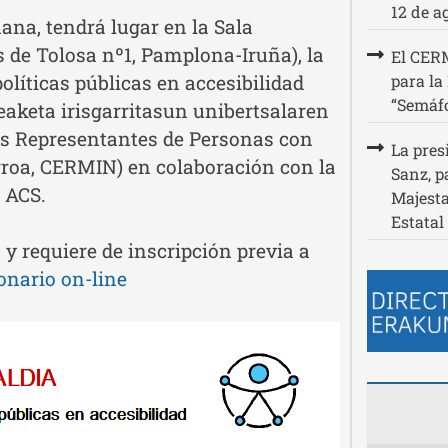
12 de a
ñana, tendrá lugar en la Sala
 de Tolosa nº1, Pamplona-Iruña), la
El CERM
olíticas públicas en accesibilidad
para la
“Semáfo
eaketa irisgarritasun unibertsalaren
es Representantes de Personas con
La pres
roa, CERMIN) en colaboración con la
Sanz, p
 ACS.
Majesta
Estatal
y requiere de inscripción previa a
onario on-line