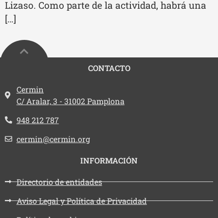
Lizaso. Como parte de la actividad, habrá una
[…]
CONTACTO
Dirección:
Cermin
C/ Aralar, 3 - 31002 Pamplona
Teléfono:
948 212 787
Email:
cermin@cermin.org
INFORMACIÓN
Directorio de entidades
Aviso Legal y Política de Privacidad